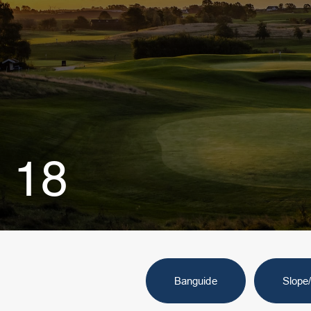
18
Banguide
Slope/