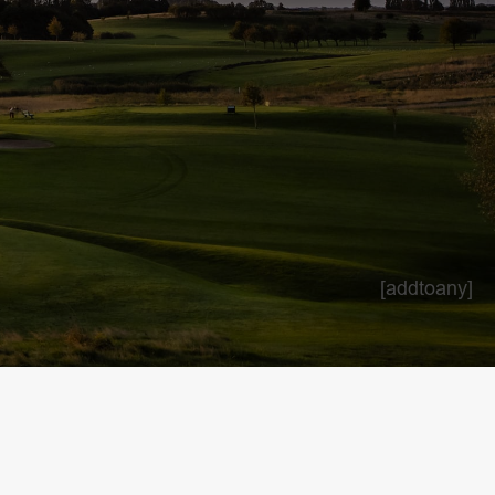
[addtoany]