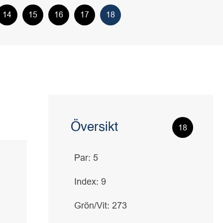
14
15
16
17
18
Översikt
18
Par: 5
Index: 9
Grön/Vit: 273