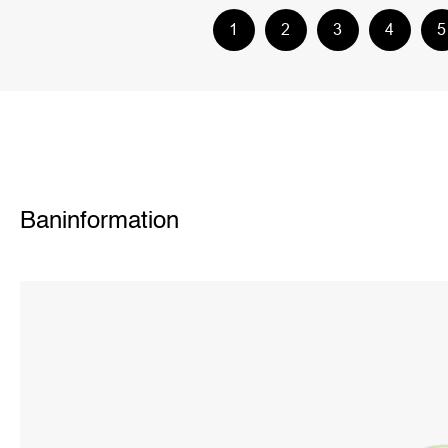
1
2
3
4
5
Baninformation