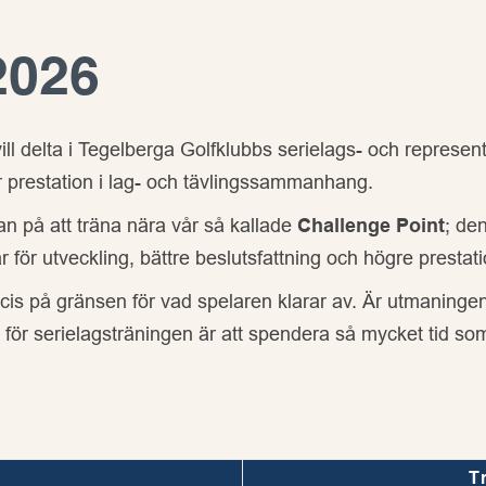
2026
r vill delta i Tegelberga Golfklubbs serielags- och represe
 prestation i lag- och tävlingssammanhang.
tan på att träna nära vår så kallade
Challenge Point
; de
för utveckling, bättre beslutsfattning och högre prestat
ecis på gränsen för vad spelaren klarar av. Är utmaningen
n för serielagsträningen är att spendera så mycket tid so
T