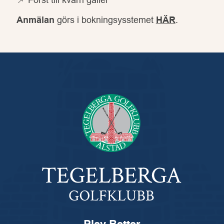
📌 Först till kvarn gäller
Anmälan
görs i bokningsysstemet
HÄR
.