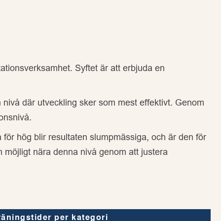
ntationsverksamhet. Syftet är att erbjuda en
n nivå där utveckling sker som mest effektivt. Genom
ionsnivå.
 för hög blir resultaten slumpmässiga, och är den för
m möjligt nära denna nivå genom att justera
räningstider per kategori