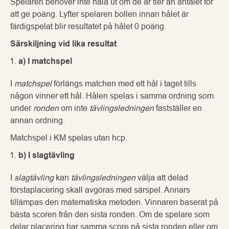
Spelaren behöver inte håla ut om de är fler än antalet för
att ge poäng. Lyfter spelaren bollen innan hålet är
färdigspelat blir resultatet på hålet 0 poäng.
Särskiljning vid lika resultat
a) I matchspel
I
matchspel
förlängs matchen med ett hål i taget tills
någon vinner ett hål. Hålen spelas i samma ordning som
under
ronden
om inte
tävlingsledningen
fastställer en
annan ordning.
Matchspel i KM spelas utan hcp.
b) I slagtävling
I
slagtävling
kan
tävlingsledningen
välja att delad
förstaplacering skall avgöras med särspel. Annars
tillämpas den matematiska metoden. Vinnaren baserat på
bästa scoren från den sista ronden. Om de spelare som
delar placering har samma score på sista ronden eller om