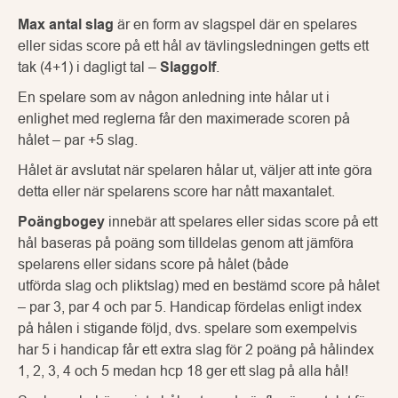
Max antal slag
är en form av slagspel där en spelares
eller sidas score på ett hål av tävlingsledningen getts ett
tak (4+1) i dagligt tal –
Slaggolf
.
En spelare som av någon anledning inte hålar ut i
enlighet med reglerna får den maximerade scoren på
hålet – par +5 slag.
Hålet är avslutat när spelaren hålar ut, väljer att inte göra
detta eller när spelarens score har nått maxantalet.
Poängbogey
innebär att spelares eller sidas score på ett
hål baseras på poäng som tilldelas genom att jämföra
spelarens eller sidans score på hålet (både
utförda slag och pliktslag) med en bestämd score på hålet
– par 3, par 4 och par 5. Handicap fördelas enligt index
på hålen i stigande följd, dvs. spelare som exempelvis
har 5 i handicap får ett extra slag för 2 poäng på hålindex
1, 2, 3, 4 och 5 medan hcp 18 ger ett slag på alla hål!