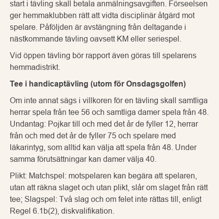
start i tävling skall betala anmälningsavgiften. Förseelsen
ger hemmaklubben rätt att vidta disciplinär åtgärd mot
spelare. Påföljden är avstängning från deltagande i
nästkommande tävling oavsett KM eller seriespel.
Vid öppen tävling bör rapport även göras till spelarens
hemmadistrikt.
Tee i handicaptävling (utom för Onsdagsgolfen)
Om inte annat sägs i villkoren för en tävling skall samtliga
herrar spela från tee 56 och samtliga damer spela från 48.
Undantag: Pojkar till och med det år de fyller 12, herrar
från och med det år de fyller 75 och spelare med
läkarintyg, som alltid kan välja att spela från 48. Under
samma förutsättningar kan damer välja 40.
Plikt: Matchspel: motspelaren kan begära att spelaren,
utan att räkna slaget och utan plikt, slår om slaget från rätt
tee; Slagspel: Två slag och om felet inte rättas till, enligt
Regel 6.1b(2), diskvalifikation.