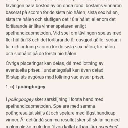
tävlingen bara bestod av en enda rond, bestäms vinnaren
baserat på scoren för de sista nio hålen, sista sex hålen,
sista tre hålen och slutligen det 18:e hålet, eller om det
fortfarande är lika vinner spelaren enligt
spelhandicapmetoden. Vid spel om tävlingen spelas med
fler hål än18 och det fortfarande är oavgjort gäller sedan i
tur och ordning scoren för de sista sex hålen, tre hålen
och sluthålet på de första nio hålen.
Övriga placeringar kan delas, då med lottning av
eventuella priser. I undantagsfall kan även delad
förstaplats avgöras med lottning vad avser priser.
c) I poängbogey
I
poängbogey
sker särskiljning i första hand med
spelhandicapmetoden. Spelare med samma
poängresultat skiljs åt och spelare med lägst handicap
vinner. Är det ändå samma resultat sker särskiljning med
matematiska metoden (även kallat att jämföra
scorekort
).