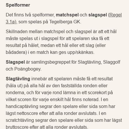
Spelformer
Det finns två spelformer,
matchspel
och
slagspel
(
Regel
3.1a
), som spelas på Tegelberga GK.
Skillnaden mellan matchspel och slagspel är att ett hål
måste spelas ut i slagspel för att spelaren ska få ett
resultat på hålet, medan ett hål eller ett slag (eller
bådadera) i en match kan ges upp/skänkas.
Slagspel
är samlingsbegreppet för Slagtävling, Slaggolf
och Poängbogey.
Slagtävling
innebär att spelaren måste få ett resultat
(håla ut) på alla hål av den fastställda ronden eller
ronderna, och för varje rond lämna in ett scorekort på
vilket scoren för varje enskilt hål finns noterad. I en
handicaptävling segrar den spelare eller sida som har
lägst nettoscore efter att alla ronder avslutats. I en
scratchtävling segrar den spelare eller sida som har lägst
bruttoscore efter att alla ronder avslutats.