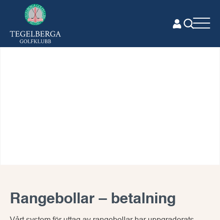
Rangebollar – betalning
Vårt system för uttag av rangebollar har uppgraderats