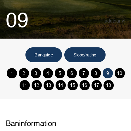
09
[addtoany]
Banguide
Slope/rating
1
2
3
4
5
6
7
8
9
10
11
12
13
14
15
16
17
18
Baninformation