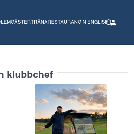
DLEM
GÄSTER
TRÄNA
RESTAURANG
IN ENGLISH
h klubbchef