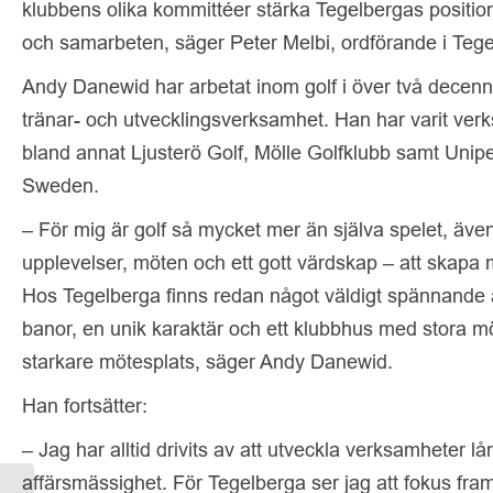
klubbens olika kommittéer stärka Tegelbergas positio
och samarbeten, säger Peter Melbi, ordförande i Tege
Andy Danewid har arbetat inom golf i över två decenn
tränar- och utvecklingsverksamhet. Han har varit verk
bland annat Ljusterö Golf, Mölle Golfklubb samt Un
Sweden.
– För mig är golf så mycket mer än själva spelet, äve
upplevelser, möten och ett gott värdskap – att skapa 
Hos Tegelberga finns redan något väldigt spännande a
banor, en unik karaktär och ett klubbhus med stora möj
starkare mötesplats, säger Andy Danewid.
Han fortsätter:
– Jag har alltid drivits av att utveckla verksamheter l
affärsmässighet. För Tegelberga ser jag att fokus fr