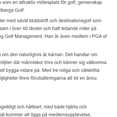
n som en attraktiv mötesplats för golf, gemenskap
lberga Golf.
ier med såväl klubbdrift och destinationsgolf som
sam i över 40 länder och haft ledande roller på
ipeg Golf Management. Han är även medlem i PGA of
n om den naturligtvis är kärnan. Det handlar om
miljöer där människor trivs och känner sig välkomna.
tt bygga vidare på. Med tre roliga och välskötta
ligheter finns förutsättningarna att bli en ännu
ångsiktigt och hållbart, med både hjärta och
amåt kommer att ligga på medlemsupplevelse,