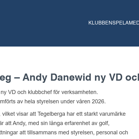
KLUBBEN
SPELA
ME
steg – Andy Danewid ny VD oc
ll ny VD och klubbchef för verksamheten.
mförts av hela styrelsen under våren 2026.
 vilket visar att Tegelberga har ett starkt varumärke
r att Andy, med sin långa erfarenhet av golf,
ttningar att tillsammans med styrelsen, personal och